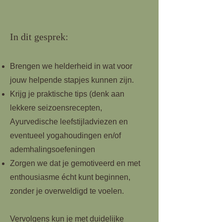
In dit gesprek:
Brengen we helderheid in wat voor
jouw helpende stapjes kunnen zijn.
Krijg je praktische tips (denk aan
lekkere seizoensrecepten,
Ayurvedische leefstijladviezen en
eventueel yogahoudingen en/of
ademhalingsoefeningen
Zorgen we dat je gemotiveerd en met
enthousiasme écht kunt beginnen,
zonder je overweldigd te voelen.
Vervolgens kun je met duidelijke